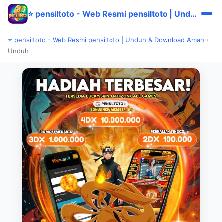
⭐ pensiltoto - Web Resmi pensiltoto | Unduh & Download Aman
⭐ pensiltoto - Web Resmi pensiltoto | Unduh & Download Aman
›
Unduh