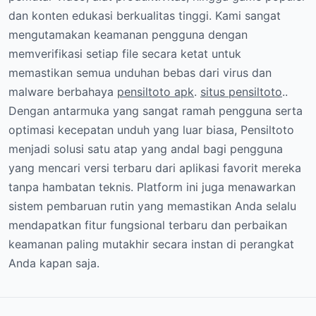
dan konten edukasi berkualitas tinggi. Kami sangat
mengutamakan keamanan pengguna dengan
memverifikasi setiap file secara ketat untuk
memastikan semua unduhan bebas dari virus dan
malware berbahaya
pensiltoto apk
.
situs pensiltoto
..
Dengan antarmuka yang sangat ramah pengguna serta
optimasi kecepatan unduh yang luar biasa, Pensiltoto
menjadi solusi satu atap yang andal bagi pengguna
yang mencari versi terbaru dari aplikasi favorit mereka
tanpa hambatan teknis. Platform ini juga menawarkan
sistem pembaruan rutin yang memastikan Anda selalu
mendapatkan fitur fungsional terbaru dan perbaikan
keamanan paling mutakhir secara instan di perangkat
Anda kapan saja.