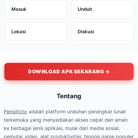
Masuk
Unduh
Lokasi
Diskusi
DOWNLOAD APK SEKARANG →
Tentang
Pensiltoto
adalah platform unduhan perangkat lunak
terkemuka yang menyediakan akses cepat dan aman
ke berbagai jenis aplikasi, mulai dari media sosial,
pemutar video, alat produktivitas, hingga game populer