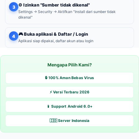
⚙️ Izinkan "Sumber tidak dikenal"
3
Settings → Security → Aktifkan "Install dari sumber tidak
dikenal"
🎮 Buka aplikasi & Daftar / Login
4
Aplikasi siap dipakai, daftar akun atau login
Mengapa Pilih Kami?
🔒 100% Aman Bebas Virus
⚡ Versi Terbaru 2026
📱 Support Android 6.0+
🇮🇩 Server Indonesia